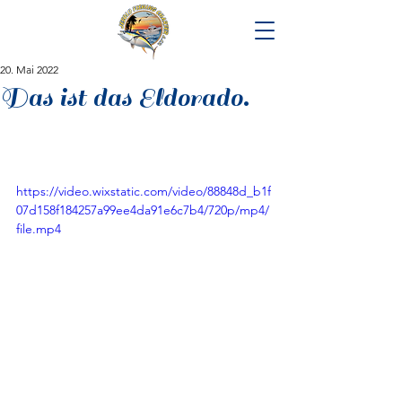
20. Mai 2022
Das ist das Eldorado.
https://video.wixstatic.com/video/88848d_b1f
07d158f184257a99ee4da91e6c7b4/720p/mp4/
file.mp4