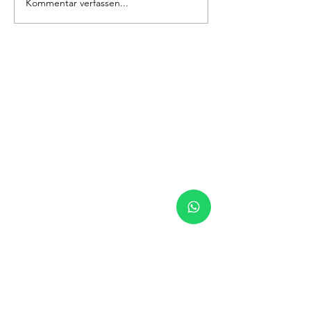
Kommentar verfassen...
Kontakten
+393917747343
jesolofishingcharter@gmail.co
m
Folge uns